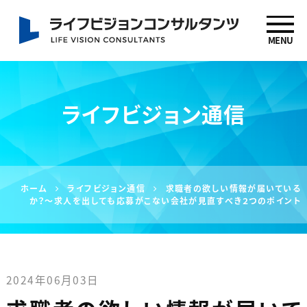
MENU
社労士 坂下信也 ライ
フビジョンコンサルタ
ライフビジョン通信
ンツ
ホーム
ライフビジョン通信
求職者の欲しい情報が届いている
か？～求人を出しても応募がこない会社が見直すべき２つのポイント
2024年06月03日