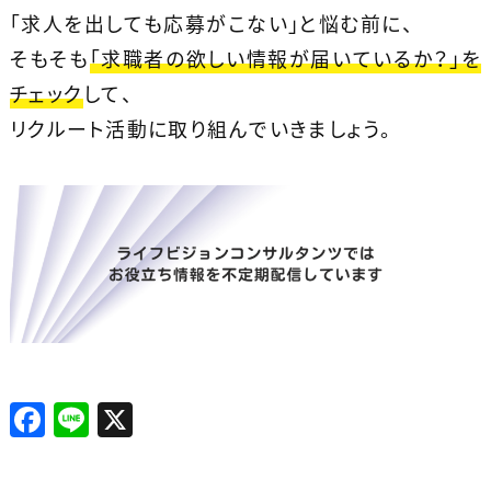
「求人を出しても応募がこない」と悩む前に、
そもそも
「求職者の欲しい情報が届いているか？」を
チェック
して、
リクルート活動に取り組んでいきましょう。
F
Li
X
a
n
c
e