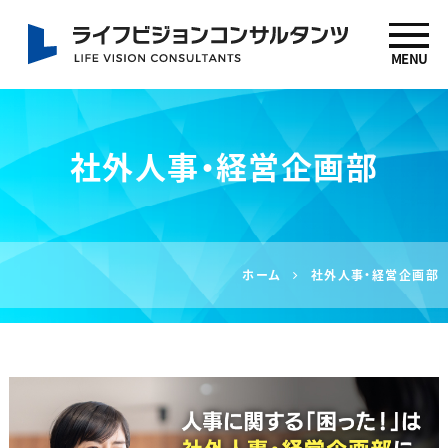
MENU
社労士 坂下信也 ライ
フビジョンコンサルタ
社外人事・経営企画部
ンツ
ホーム
社外人事・経営企画部