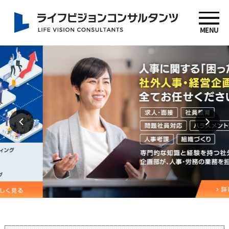
MENU
社労士 坂下信也 ライ
フビジョンコンサルタ
ンツ