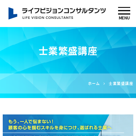
MENU
社労士 坂下信也 ライ
フビジョンコンサルタ
士業繁盛講座
ンツ
ホーム
士業繁盛講座