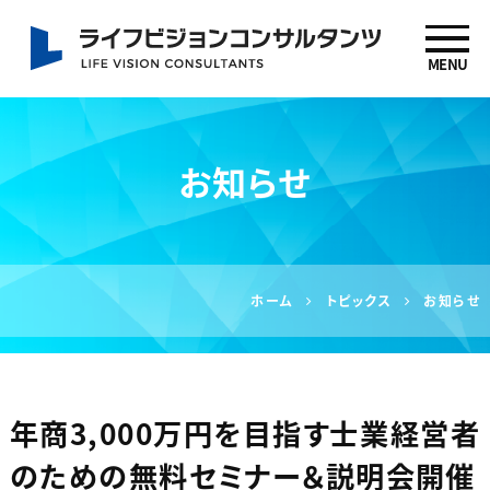
MENU
社労士 坂下信也 ライ
フビジョンコンサルタ
お知らせ
ンツ
ホーム
トピックス
お知らせ
年商3,000万円を目指す士業経営者
のための無料セミナー＆説明会開催